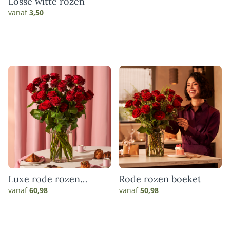
Losse witte rozen
vanaf
3,50
Luxe rode rozen
Rode rozen boeket
boeket
vanaf
60,98
vanaf
50,98